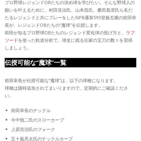
プロ野球レジェンドOBたちの決め球を学びたい。そんな野球人の
願いを叶えるために、村田兆治氏、山本昌氏、桑田真澄氏ら名だ
たるレジェンドと共にプレーをしたNPB通算595登板左腕の前田幸
長が、レジェンドOBたちの“魔球”を伝授します。
前田が知るプロ野球OBたちのレジェンド変化球の投げ方と、
ラプ
ソード
を使った軌道分析で、球史に残る伝家の宝刀の数々を習得
しましょう。
伝授可能な“魔球”一覧
前田幸長が伝授可能な“魔球”は、以下の球種になります。
球種は随時追加されてまいりますので、定期的にご確認くださ
い。
前田幸長のナックル
今中慎二氏のスローカーブ
上原浩治氏のフォーク
五十嵐亮太氏のナックルカーブ