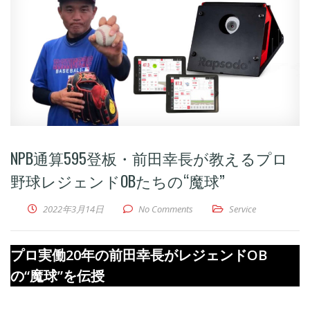
NPB通算595登板・前田幸長が教えるプロ
野球レジェンドOBたちの“魔球”
2022年3月14日
No Comments
Service
プロ実働20年の前田幸長がレジェンドOB
の“魔球”を伝授