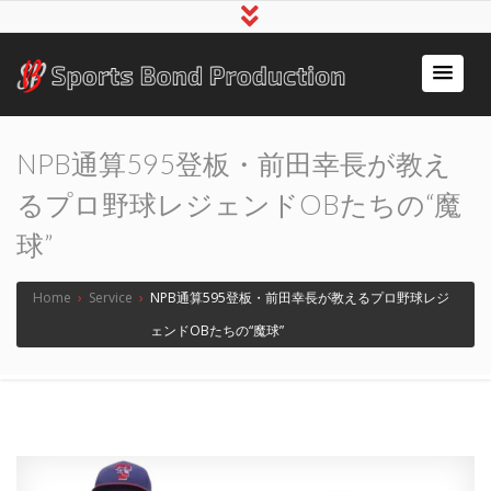
アスリート事務所スポ
～スポーツで人の心をつなぐ～
ーツボンド
NPB通算595登板・前田幸長が教え
るプロ野球レジェンドOBたちの“魔
球”
Home
›
Service
›
NPB通算595登板・前田幸長が教えるプロ野球レジ
ェンドOBたちの“魔球”