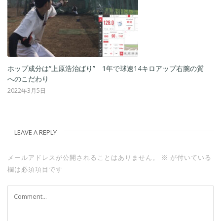
プ成分は“上原浩治ばり” 1年で球速14キロアップ右腕の質
回転数は
のこだわり
が求める
2年3月5日
2022年3
LEAVE A REPLY
メールアドレスが公開されることはありません。
※
が付いている
欄は必須項目です