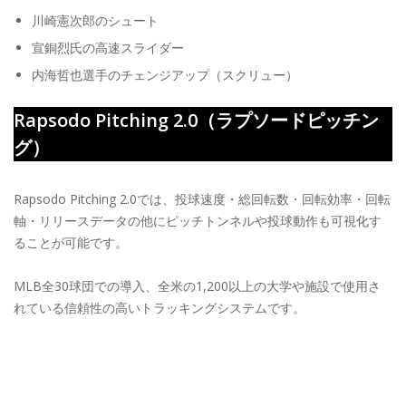
川崎憲次郎のシュート
宣銅烈氏の高速スライダー
内海哲也選手のチェンジアップ（スクリュー）
Rapsodo Pitching 2.0（ラプソードピッチン
グ）
Rapsodo Pitching 2.0では、投球速度・総回転数・回転効率・回転
軸・リリースデータの他にピッチトンネルや投球動作も可視化す
ることが可能です。
MLB全30球団での導入、全米の1,200以上の大学や施設で使用さ
れている信頼性の高いトラッキングシステムです。