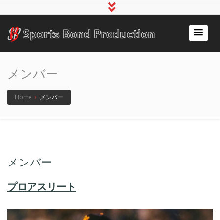
アスリート事務所スポ
～スポーツで人の心をつなぐ～
ーツボンド
メンバー
Home
›
メンバー
メンバー
プロアスリート