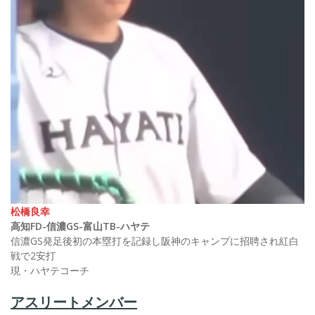
松橋良幸
高知FD-信濃GS-富山TB-ハヤテ
信濃GS発足後初の本塁打を記録し阪神のキャンプに招聘され紅白
戦で2安打
現・ハヤテコーチ
アスリートメンバー