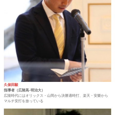
久保田駿
指導者
（広陵高-明治大）
広陵時代にはオリックス・山岡から決勝適時打、楽天・安樂から
マルチ安打を放っている