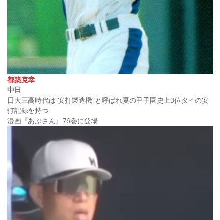
都築克幸
中日
日大三高時代は“安打製造機”と呼ばれ夏の甲子園史上3位タイの安
打記録を持つ
漫画『あぶさん』76巻に登場