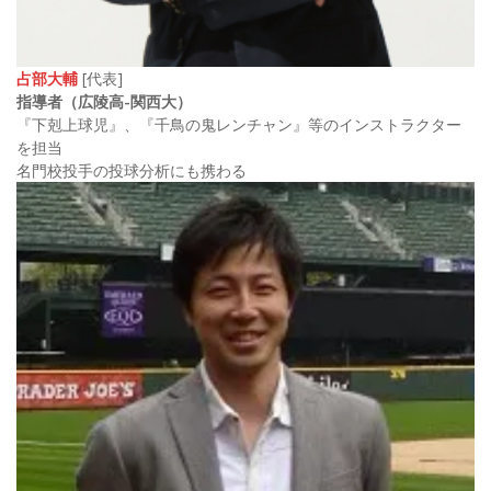
占部大輔
[代表]
指導者（広陵高-関西大）
『下剋上球児』、『千鳥の鬼レンチャン』等のインストラクター
を担当
名門校投手の投球分析にも携わる