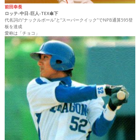
前田幸長
ロッテ-中日-巨人-TEX傘下
代名詞の“ナックルボール”と“スーパークイック”でNPB通算595登
板を達成
愛称は「チョコ」