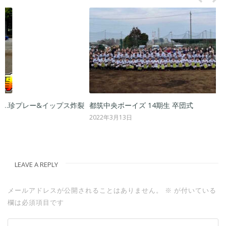
裂
都筑中央ボーイズ 14期生 卒団式
2022年3月13日
2
LEAVE A REPLY
メールアドレスが公開されることはありません。
※
が付いている
欄は必須項目です