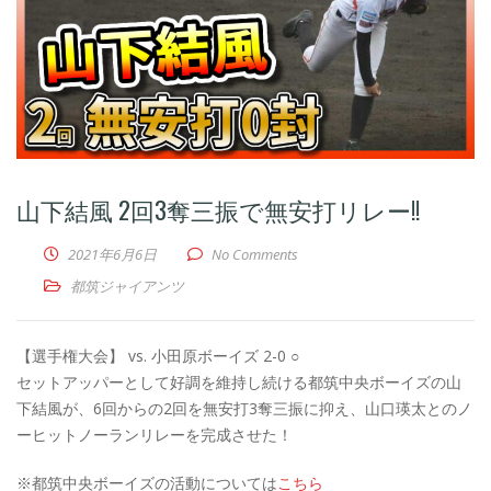
山下結風 2回3奪三振で無安打リレー!!
2021年6月6日
No Comments
都筑ジャイアンツ
【選手権大会】 vs. 小田原ボーイズ 2-0 ○
セットアッパーとして好調を維持し続ける都筑中央ボーイズの山
下結風が、6回からの2回を無安打3奪三振に抑え、山口瑛太とのノ
ーヒットノーランリレーを完成させた！
※都筑中央ボーイズの活動については
こちら