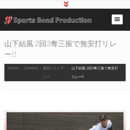
アスリート事務所スポ
～スポーツで人の心をつなぐ～
ーツボンド
山下結風 2回3奪三振で無安打リレ
ー!!
Home
›
Contents
›
都筑ジャイア
›
山下結風 2回3奪三振で無安打
ンツ
リレー!!