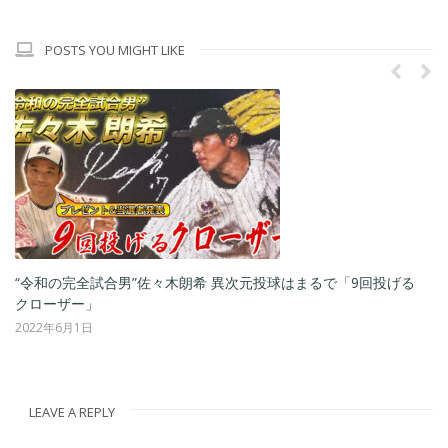
POSTS YOU MIGHT LIKE
の完全試合男”佐々木朗希 異次元投球はまるで「9回投げる
前田のパ・
ザー」
BBとの秘
年6月1日
2022年5月2
LEAVE A REPLY