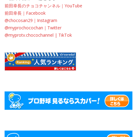
前田幸長のチョコチャンネル｜YouTube
前田幸長｜Facebook
@chocosan29｜Instagram
@myprochocochan｜Twitter
@myprotv.chocochannel | TikTok