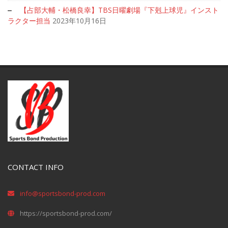
【占部大輔・松橋良幸】TBS日曜劇場『下剋上球児』インスト
ラクター担当
2023年10月16日
CONTACT INFO
info@sportsbond-prod.com
https://sportsbond-prod.com/