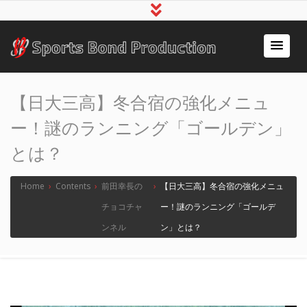
アスリート事務所スポ
～スポーツで人の心をつなぐ～
ーツボンド
【日大三高】冬合宿の強化メニュ
ー！謎のランニング「ゴールデン」
とは？
Home
›
Contents
›
前田幸長の
›
【日大三高】冬合宿の強化メニュ
チョコチャ
ー！謎のランニング「ゴールデ
ンネル
ン」とは？