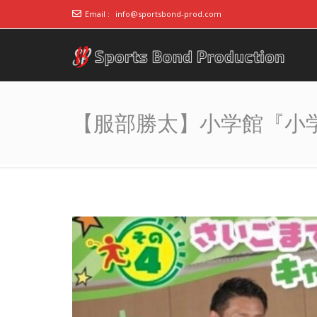
Email :
info@sportsbond-prod.com
アスリート事務所ス
～スポーツで人の心をつなぐ～
ポーツボンド
【服部勝太】小学館『小