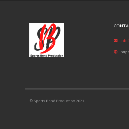
CONTA
info
http
© Sports Bond Production 2021