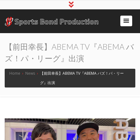
アスリート事務所スポ
～スポーツで人の心をつなぐ～
ーツボンド
【前田幸長】ABEMA TV『ABEMA バ
ズ！パ・リーグ』出演
Home
›
News
›
【前田幸長】ABEMA TV『ABEMA バズ！パ・リー
グ』出演