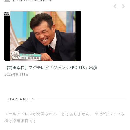
POSTS YOU MIGHT LIKE
フジテレビ『ジャンクSPORTS』出演
10月27日開催
日
2022年10月1日
LEAVE A REPLY
メールアドレスが公開されることはありません。
※
が付いている
欄は必須項目です