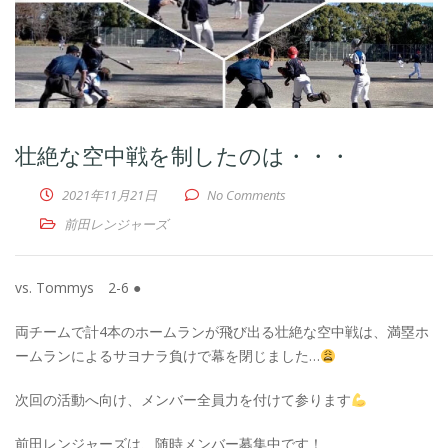
壮絶な空中戦を制したのは・・・
2021年11月21日
No Comments
前田レンジャーズ
vs. Tommys 2-6 ●
両チームで計4本のホームランが飛び出る壮絶な空中戦は、満塁ホ
ームランによるサヨナラ負けで幕を閉じました…
次回の活動へ向け、メンバー全員力を付けて参ります
前田レンジャーズは、随時メンバー募集中です！