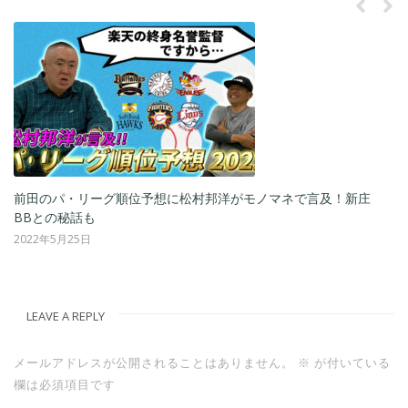
ーグ順位予想に松村邦洋がモノマネで言及！新庄
松村邦洋がモノマネ
選手も発表
2022年5月18日
LEAVE A REPLY
メールアドレスが公開されることはありません。
※
が付いている
欄は必須項目です