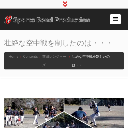
アスリート事務所スポ
～スポーツで人の心をつなぐ～
ーツボンド
壮絶な空中戦を制したのは・・・
Home
›
Contents
›
前田レンジャー
›
壮絶な空中戦を制したの
ズ
は・・・