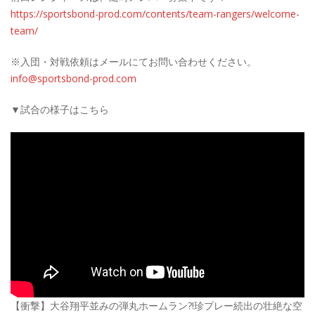
https://sportsbond-prod.com/contents/team-rangers/welcome-
team/
※入団・対戦依頼はメールにてお問い合わせください。
info@sportsbond-prod.com
▼試合の様子はこちら
【衝撃】大谷翔平並みの弾丸ホームラン?!珍プレー続出の壮絶な空