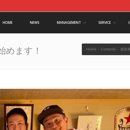
HOME
NEWS
MANAGEMENT
SERVICE
始めます！
Home
›
Contents
›
前田