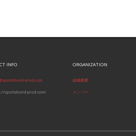
CT INFO
ORGANIZATION
@sportsbond-prod.com
組織概要
s://sportsbond-prod.com/
メンバー