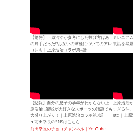
【驚愕】上原浩治が参考にした投げ方はあ
ミレニア
の野手だった!?お互いの球種についてのアレ
裏話を暴
コレも｜上原浩治コラボ第4話
【悲報】自分の息子の学年がわからない上
上原浩治
原浩治…観戦が大好きなスポーツの話題でも
すぎる件」
大盛り上がり！｜上原浩治コラボ第7話
etc.｜
▼前田幸長のSNSはこちら
前田幸長のチョコチャンネル｜YouTube