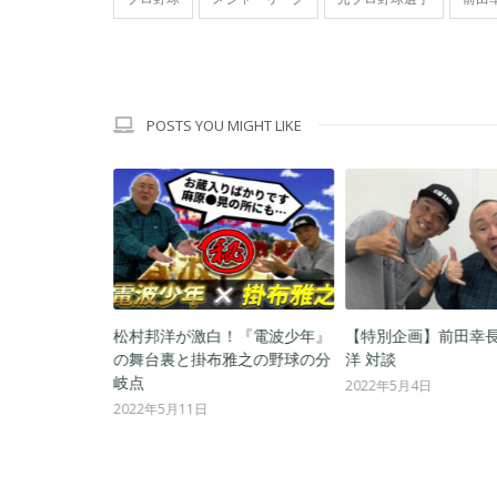
POSTS YOU MIGHT LIKE
マネでセ・リー
松村邦洋が激白！『電波少年』
【特別企画】前田幸長
戦！各球団の注
の舞台裏と掛布雅之の野球の分
洋 対談
岐点
2022年5月4日
2022年5月11日