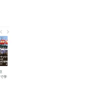
巨
草野球で中学生5人が入部体験
【必殺仕事人】草野球で甲子園
学で学
のはずが…珍プレー&イップス
のスター&元プロが魅せた5回
炸裂の大惨事
10K・決勝打！
2022年4月20日
2022年4月13日