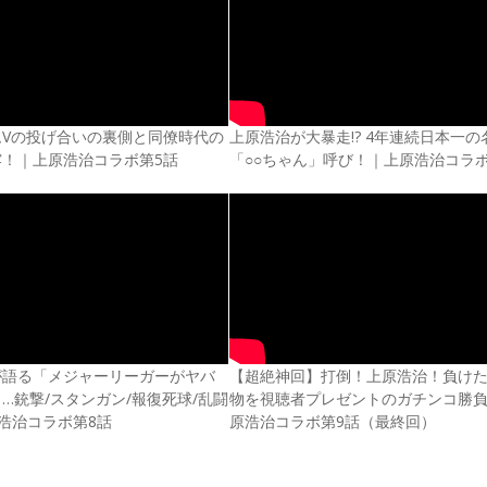
ムVの投げ合いの裏側と同僚時代の
上原浩治が大暴走!? 4年連続日本一の
露！｜上原浩治コラボ第5話
「○○ちゃん」呼び！｜上原浩治コラボ
が語る「メジャーリーガーがヤバ
【超絶神回】打倒！上原浩治！負け
…銃撃/スタンガン/報復死球/乱闘
物を視聴者プレゼントのガチンコ勝負!
上原浩治コラボ第8話
原浩治コラボ第9話（最終回）