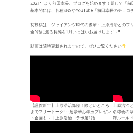
2021年より前田幸長、ブログを始めます！題して『前
基本的には、各種SNSやYouTube『前田幸長のチ
初投稿は、ジャイアンツ時代の後輩・上原浩治とのフ
全9話に渡る長編を1月いっぱいお届けします～!!
動画は随時更新されますので、ぜひご覧ください
【謹賀新年】上原浩治降臨！際どいところ
上原浩治
までフリートーク!!～超豪華お年玉プレゼン
名球会の
ト企画も～｜上原浩治コラボ第1話
澤ルールe