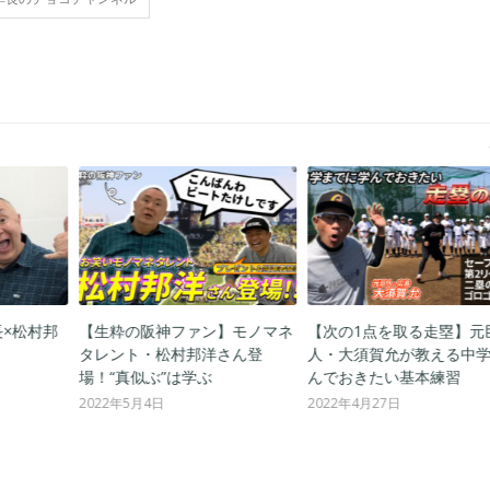
×松村邦
【生粋の阪神ファン】モノマネ
【次の1点を取る走塁】元
タレント・松村邦洋さん登
人・大須賀允が教える中
場！“真似ぶ”は学ぶ
んでおきたい基本練習
2022年5月4日
2022年4月27日