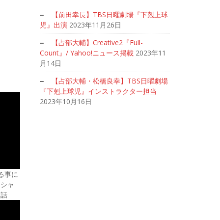
【前田幸長】TBS日曜劇場『下剋上球
児』出演
2023年11月26日
【占部大輔】Creative2『Full-
Count』/ Yahoo!ニュース掲載
2023年11
月14日
【占部大輔・松橋良幸】TBS日曜劇場
『下剋上球児』インストラクター担当
2023年10月16日
る事に
ッシャ
3話