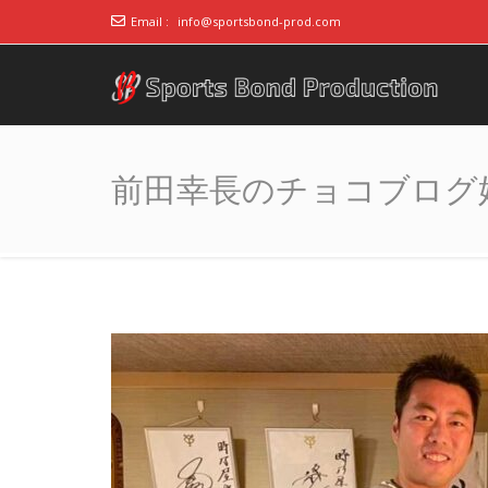
Email :
info@sportsbond-prod.com
アスリート事務所ス
～スポーツで人の心をつなぐ～
ポーツボンド
前田幸長のチョコブログ