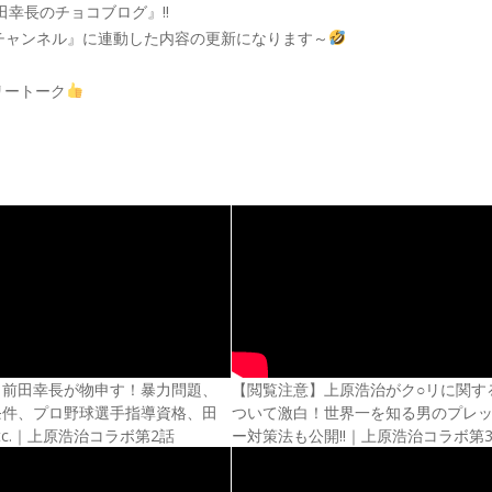
田幸長のチョコブログ』‼
ョコチャンネル』に連動した内容の更新になります～
リートーク
と前田幸長が物申す！暴力問題、
【閲覧注意】上原浩治がク○リに関す
条件、プロ野球選手指導資格、田
ついて激白！世界一を知る男のプレ
tc.｜上原浩治コラボ第2話
ー対策法も公開!!｜上原浩治コラボ第