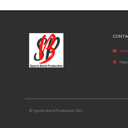
CONTA
info
http
© Sports Bond Production 2021