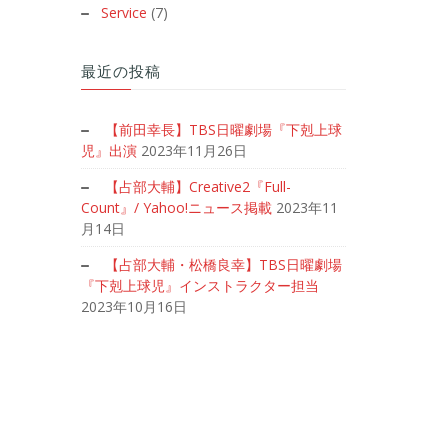
Service
(7)
最近の投稿
【前田幸長】TBS日曜劇場『下剋上球
児』出演
2023年11月26日
【占部大輔】Creative2『Full-
Count』/ Yahoo!ニュース掲載
2023年11
月14日
【占部大輔・松橋良幸】TBS日曜劇場
『下剋上球児』インストラクター担当
2023年10月16日