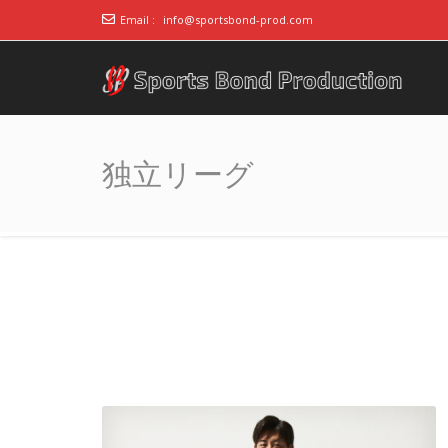
Email :
info@sportsbond-prod.com
アスリート事務所ス
～スポーツで人の心をつなぐ～
ポーツボンド
独立リーグ