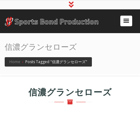
アスリート事務所スポ
～スポーツで人の心をつなぐ～
ーツボンド
信濃グランセローズ
Home
›
Posts Tagged "信濃グランセローズ"
信濃グランセローズ