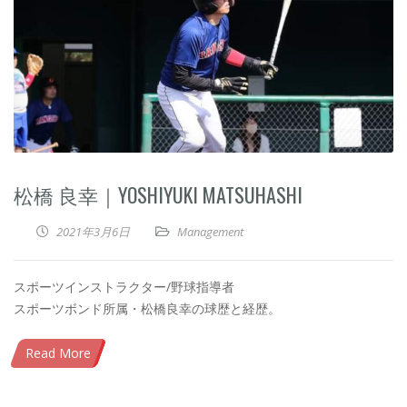
松橋 良幸｜YOSHIYUKI MATSUHASHI
2021年3月6日
Management
スポーツインストラクター/野球指導者
スポーツボンド所属・松橋良幸の球歴と経歴。
Read More