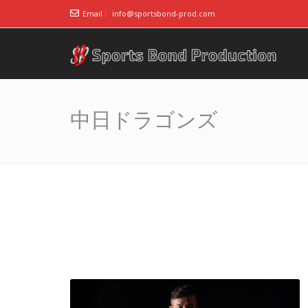
Email :
info@sportsbond-prod.com
アスリート事務所ス
～スポーツで人の心をつなぐ～
ポーツボンド
中日ドラゴンズ