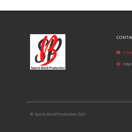
CONTA
info
http
© Sports Bond Production 2021