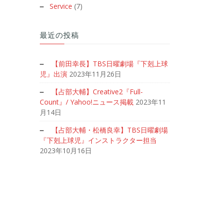
Service
(7)
最近の投稿
【前田幸長】TBS日曜劇場『下剋上球
児』出演
2023年11月26日
【占部大輔】Creative2『Full-
Count』/ Yahoo!ニュース掲載
2023年11
月14日
【占部大輔・松橋良幸】TBS日曜劇場
『下剋上球児』インストラクター担当
2023年10月16日