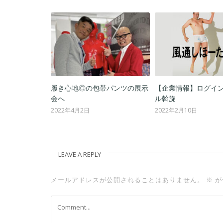
！日本シリーズ
履き心地◎の包帯パンツの展示
【企業情報】ログイン(
説イベント
会へ
ル斡旋
2022年4月2日
2022年2月10日
LEAVE A REPLY
メールアドレスが公開されることはありません。
※
が