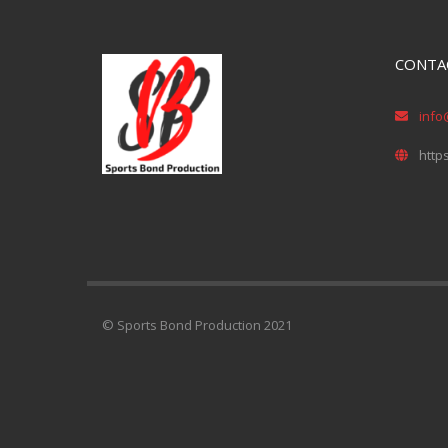
CONTA
info
http
© Sports Bond Production 2021