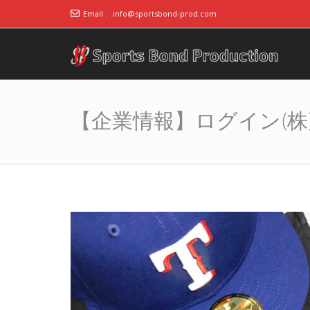
Email :
info@sportsbond-prod.com
アスリート事務所ス
～スポーツで人の心をつなぐ～
ポーツボンド
【企業情報】ログイン(株