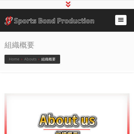
アスリート事務所スポ
～スポーツで人の心をつなぐ～
ーツボンド
組織概要
Home
›
Abouts
›
組織概要