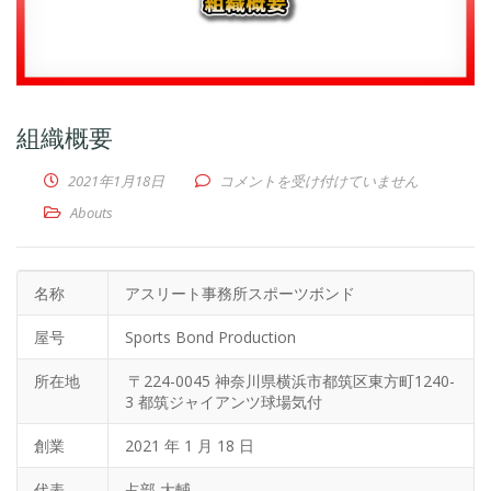
組織概要
組織概要 は
2021年1月18日
コメントを受け付けていません
Abouts
名称
アスリート事務所スポーツボンド
屋号
Sports Bond Production
所在地
〒224-0045 神奈川県横浜市都筑区東方町1240-
3 都筑ジャイアンツ球場気付
創業
2021 年 1 月 18 日
代表
占部 大輔