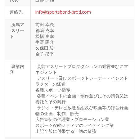
連絡先
info@sportsbond-prod.com
所属ア
前田 幸長
スリー
都築 克幸
ト
松橋 良幸
生野 陽介
久保田 駿
金子 昂平
事業内
芸能アスリートプロダクションの経営並びにマ
容
ネジメント
アスリート及びスポーツトレーナー・インスト
ラクターの派遣
各種スポーツ指導
各種イベントの企画・制作並びにその請負又は
委託とその興行
ラジオ・テレビ放送番組及び映画等の録音録画
物の企画、制作、販売
広告宣伝の代理業・プロモーション業
スポーツWebメディアのライティング業
上記全般に付帯する一切の業務